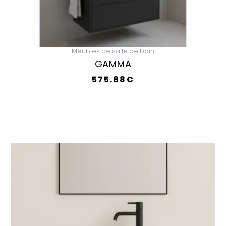
Meubles de salle de bain
GAMMA
575.88
€