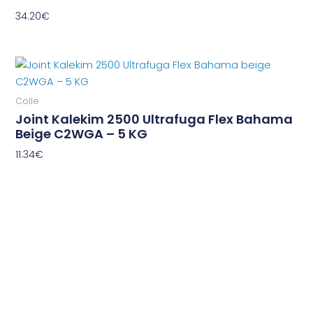
34.20
€
Colle
Joint Kalekim 2500 Ultrafuga Flex Bahama
Beige C2WGA – 5 KG
11.34
€