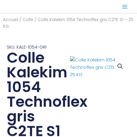
Aller
au
contenu
Accueil
/
Colle
/ Colle Kalekim 1054 Technoflex gris C2TE S1 – 25
KG
SKU: KALE-1054-GRI
Colle
Kalekim
1054
Technoflex
gris
C2TE S1